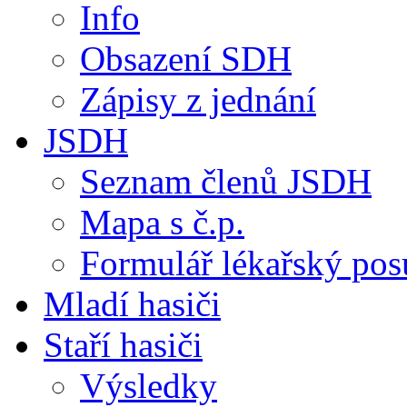
Info
Obsazení SDH
Zápisy z jednání
JSDH
Seznam členů JSDH
Mapa s č.p.
Formulář lékařský po
Mladí hasiči
Staří hasiči
Výsledky