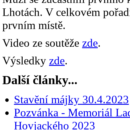
Lhotách. V celkovém pořadí 
prvním místě.
Video ze soutěže
zde
.
Výsledky
zde
.
Další články...
Stavění májky 30.4.2023
Pozvánka - Memoriál Lad
Hovjackého 2023