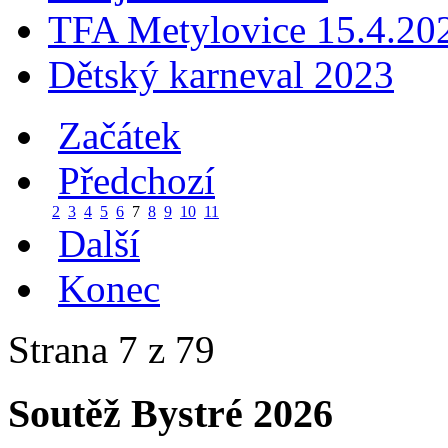
TFA Metylovice 15.4.20
Dětský karneval 2023
Začátek
Předchozí
2
3
4
5
6
7
8
9
10
11
Další
Konec
Strana 7 z 79
Soutěž Bystré 2026