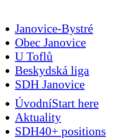
Janovice-Bystré
Obec Janovice
U Toflů
Beskydská liga
SDH Janovice
Úvodní
Start here
Aktuality
SDH
40+ positions