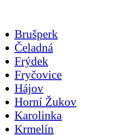
Brušperk
Čeladná
Frýdek
Fryčovice
Hájov
Horní Žukov
Karolinka
Krmelín