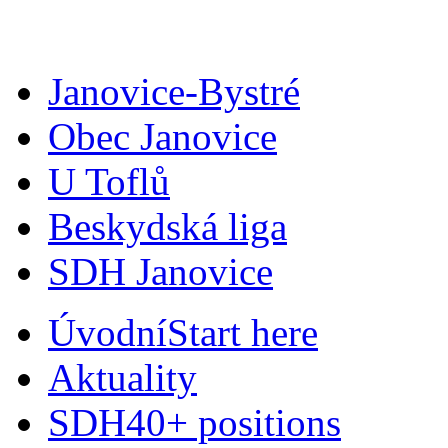
Janovice-Bystré
Obec Janovice
U Toflů
Beskydská liga
SDH Janovice
Úvodní
Start here
Aktuality
SDH
40+ positions