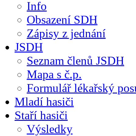
Info
Obsazení SDH
Zápisy z jednání
JSDH
Seznam členů JSDH
Mapa s č.p.
Formulář lékařský po
Mladí hasiči
Staří hasiči
Výsledky