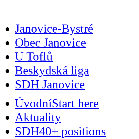
Janovice-Bystré
Obec Janovice
U Toflů
Beskydská liga
SDH Janovice
Úvodní
Start here
Aktuality
SDH
40+ positions