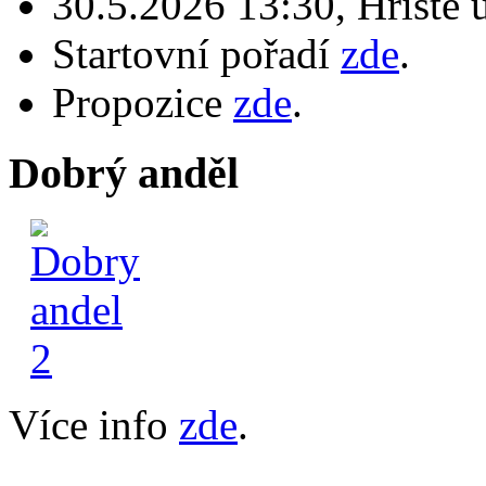
30.5.2026 13:30, Hřiště 
Startovní pořadí
zde
.
Propozice
zde
.
Dobrý anděl
Více info
zde
.