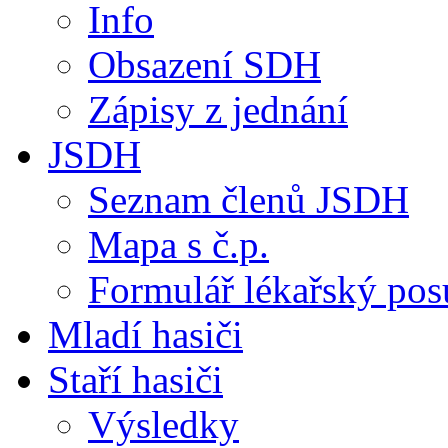
Info
Obsazení SDH
Zápisy z jednání
JSDH
Seznam členů JSDH
Mapa s č.p.
Formulář lékařský po
Mladí hasiči
Staří hasiči
Výsledky