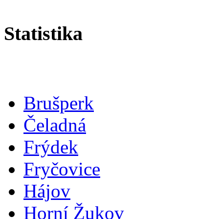
Statistika
Brušperk
Čeladná
Frýdek
Fryčovice
Hájov
Horní Žukov