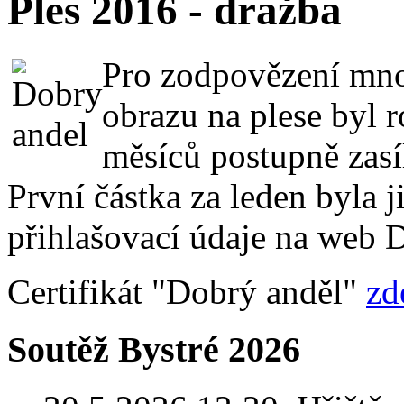
Ples 2016 - dražba
Pro zodpovězení množ
obrazu na plese byl 
měsíců postupně zasí
První částka za leden byla j
přihlašovací údaje na web 
Certifikát "Dobrý anděl"
zd
Soutěž Bystré 2026